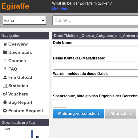
Willst du bei der Egiraffe mitwirken?
Egiraffe
Mehr Infos
Navigation
Datei "Multiple_Choice_Aufgaben_mit_Antwort
Dein Name:
Overview
Downloads
Deine Kontakt E-Mailadresse:
Courses
FAQ
Warum meldest du diese Datei:
File Upload
Statistics
Vouchers
Spamschutz, bitte gib das Ergebnis der Berechn
Bug Report
Feature Request
Downloads pro Tag
143