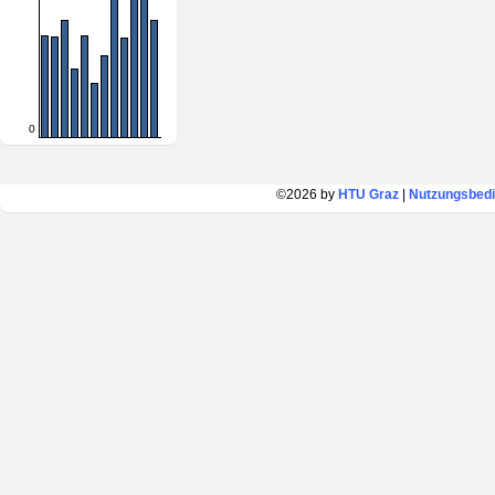
0
©2026 by
HTU Graz
|
Nutzungsbed