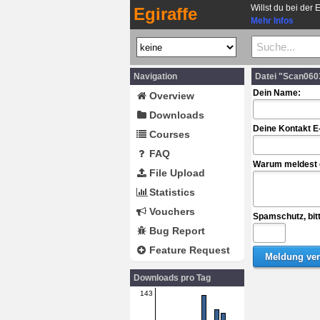
Willst du bei der 
Egiraffe
Mehr Infos
Navigation
Datei "Scan060
Dein Name:
Overview
Downloads
Deine Kontakt E
Courses
FAQ
Warum meldest d
File Upload
Statistics
Vouchers
Spamschutz, bit
Bug Report
Feature Request
Downloads pro Tag
143