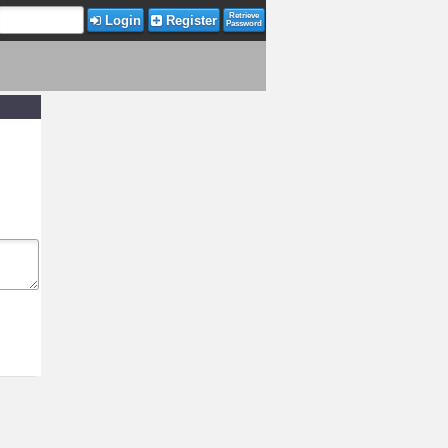
Retrieve
Login
Register
Password