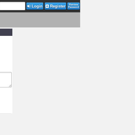
Retrieve
Login
Register
Password