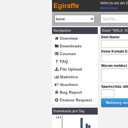
Willst du bei der 
Egiraffe
Mehr Infos
Navigation
Datei "NRLA_01
Dein Name:
Overview
Downloads
Deine Kontakt E
Courses
FAQ
Warum meldest d
File Upload
Statistics
Vouchers
Spamschutz, bit
Bug Report
Feature Request
Downloads pro Tag
143