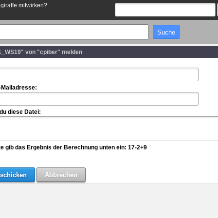
Egiraffe mitwirken?
_WS19" von "cpiber" melden
-Mailadresse:
u diese Datei:
te gib das Ergebnis der Berechnung unten ein: 17-2+9