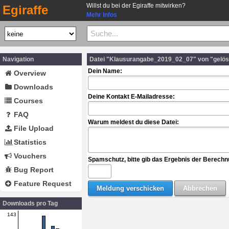
Willst du bei der Egiraffe mitwirken?
Egiraffe
Mehr Infos
Navigation
Datei "Klausurangabe_2019_02_07" von "gelös
Dein Name:
Overview
Downloads
Deine Kontakt E-Mailadresse:
Courses
FAQ
Warum meldest du diese Datei:
File Upload
Statistics
Vouchers
Spamschutz, bitte gib das Ergebnis der Berechn
Bug Report
Feature Request
Downloads pro Tag
143