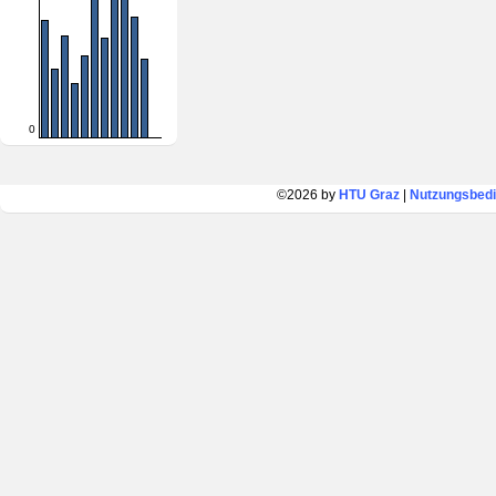
0
©2026 by
HTU Graz
|
Nutzungsbed