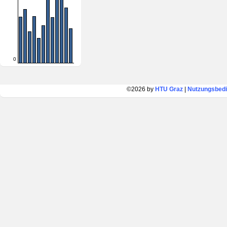
0
©2026 by
HTU Graz
|
Nutzungsbed