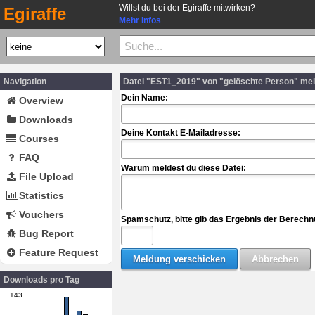
Willst du bei der Egiraffe mitwirken?
Egiraffe
Mehr Infos
Navigation
Datei "EST1_2019" von "gelöschte Person" me
Dein Name:
Overview
Downloads
Deine Kontakt E-Mailadresse:
Courses
FAQ
Warum meldest du diese Datei:
File Upload
Statistics
Vouchers
Spamschutz, bitte gib das Ergebnis der Berechn
Bug Report
Feature Request
Downloads pro Tag
143