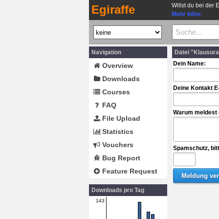
Willst du bei der 
Egiraffe
Mehr Infos
Navigation
Datei "Klausur
Dein Name:
Overview
Downloads
Deine Kontakt E
Courses
FAQ
Warum meldest d
File Upload
Statistics
Vouchers
Spamschutz, bit
Bug Report
Feature Request
Downloads pro Tag
143