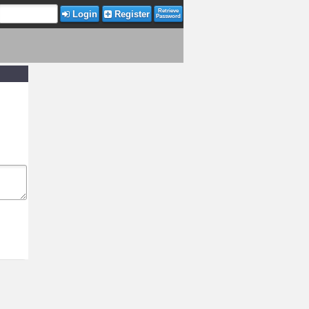
Retrieve
Login
Register
Password