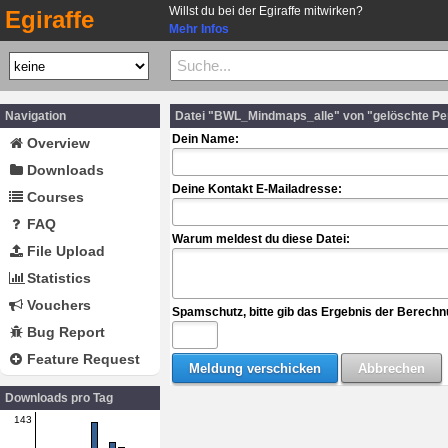
Willst du bei der Egiraffe mitwirken?
Egiraffe
Mehr Infos
Navigation
Datei "BWL_Mindmaps_alle" von "gelöschte Pe
Dein Name:
Overview
Downloads
Deine Kontakt E-Mailadresse:
Courses
FAQ
Warum meldest du diese Datei:
File Upload
Statistics
Vouchers
Spamschutz, bitte gib das Ergebnis der Berechn
Bug Report
Feature Request
Downloads pro Tag
143