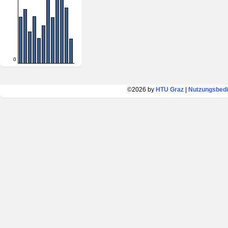
0
©2026 by
HTU Graz
|
Nutzungsbed