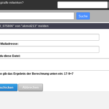
Egiraffe mitwirken?
0_075806" von "akmol213" melden
-Mailadresse:
u diese Datei:
te gib das Ergebnis der Berechnung unten ein: 17-9+7