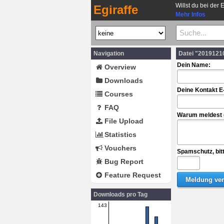
Willst du bei der 
Egiraffe
Mehr Infos
Navigation
Datei "2019121
Dein Name:
Overview
Downloads
Deine Kontakt E
Courses
FAQ
Warum meldest d
File Upload
Statistics
Vouchers
Spamschutz, bit
Bug Report
Feature Request
Downloads pro Tag
143