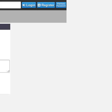
Retrieve
Login
Register
Password