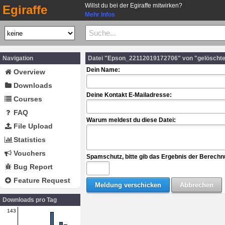
Willst du bei der Egiraffe mitwirken?
Egiraffe
Mehr Infos
Navigation
Datei "Epson_22112019172706" von "gelöscht
Dein Name:
Overview
Downloads
Deine Kontakt E-Mailadresse:
Courses
FAQ
Warum meldest du diese Datei:
File Upload
Statistics
Vouchers
Spamschutz, bitte gib das Ergebnis der Berechn
Bug Report
Feature Request
Downloads pro Tag
143