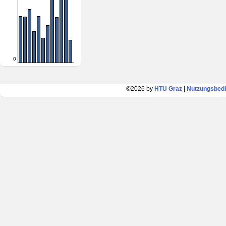
0
©2026 by
HTU Graz
|
Nutzungsbed