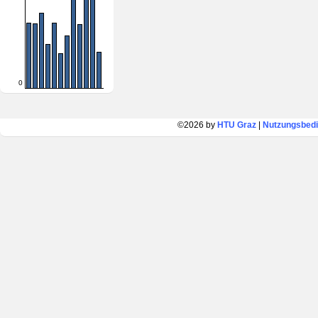
0
©2026 by
HTU Graz
|
Nutzungsbed