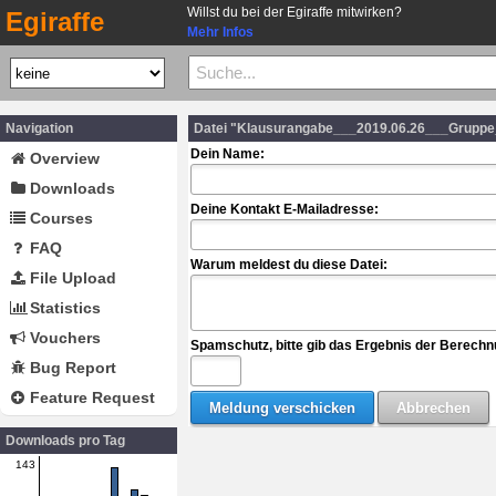
Willst du bei der Egiraffe mitwirken?
Egiraffe
Mehr Infos
Navigation
Datei "Klausurangabe___2019.06.26___Gruppe
Dein Name:
Overview
Downloads
Deine Kontakt E-Mailadresse:
Courses
FAQ
Warum meldest du diese Datei:
File Upload
Statistics
Vouchers
Spamschutz, bitte gib das Ergebnis der Berechn
Bug Report
Feature Request
Downloads pro Tag
143