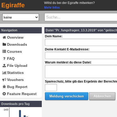
Willst du bei der Egiraffe mitwirken?
Egiraffe
Mehr Infos
Navigation
Datei "Pr_fungsfragen_13.3.2019" von "gelösc
Dein Name:
Overview
Downloads
Deine Kontakt E-Mailadresse:
Courses
FAQ
Warum meldest du diese Datei:
File Upload
Statistics
Vouchers
Spamschutz, bitte gib das Ergebnis der Berechn
Bug Report
Feature Request
Downloads pro Tag
143