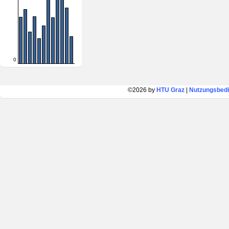
0
©2026 by
HTU Graz
|
Nutzungsbed