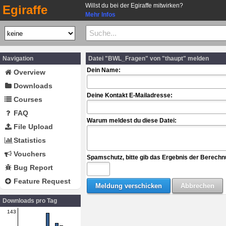
Willst du bei der Egiraffe mitwirken?
Egiraffe
Mehr Infos
Navigation
Datei "BWL_Fragen" von "thaupt" melden
Dein Name:
Overview
Downloads
Deine Kontakt E-Mailadresse:
Courses
FAQ
Warum meldest du diese Datei:
File Upload
Statistics
Vouchers
Spamschutz, bitte gib das Ergebnis der Berechn
Bug Report
Feature Request
Downloads pro Tag
143