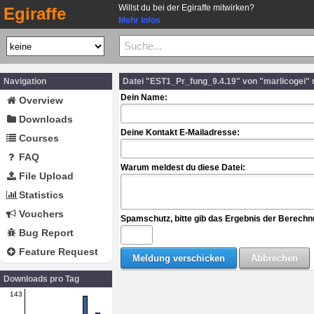
Willst du bei der Egiraffe mitwirken?
Egiraffe
Mehr Infos
Navigation
Datei "EST1_Pr_fung_9.4.19" von "marlicogei"
Dein Name:
Overview
Downloads
Deine Kontakt E-Mailadresse:
Courses
FAQ
Warum meldest du diese Datei:
File Upload
Statistics
Vouchers
Spamschutz, bitte gib das Ergebnis der Berechn
Bug Report
Feature Request
Downloads pro Tag
143