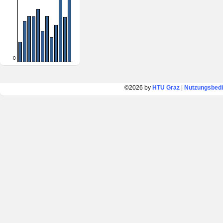
0
©2026 by
HTU Graz
|
Nutzungsbed