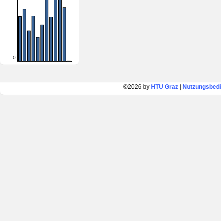
0
©2026 by
HTU Graz
|
Nutzungsbed