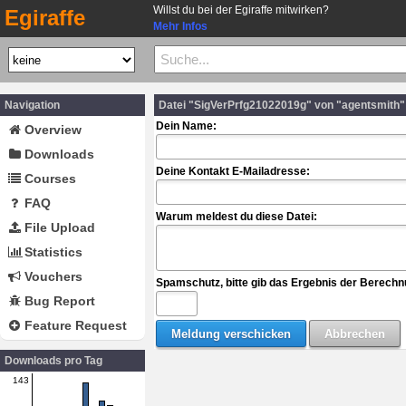
Willst du bei der Egiraffe mitwirken?
Egiraffe
Mehr Infos
Navigation
Datei "SigVerPrfg21022019g" von "agentsmith
Dein Name:
Overview
Downloads
Deine Kontakt E-Mailadresse:
Courses
FAQ
Warum meldest du diese Datei:
File Upload
Statistics
Vouchers
Spamschutz, bitte gib das Ergebnis der Berechn
Bug Report
Feature Request
Downloads pro Tag
143