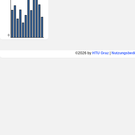
0
©2026 by
HTU Graz
|
Nutzungsbed