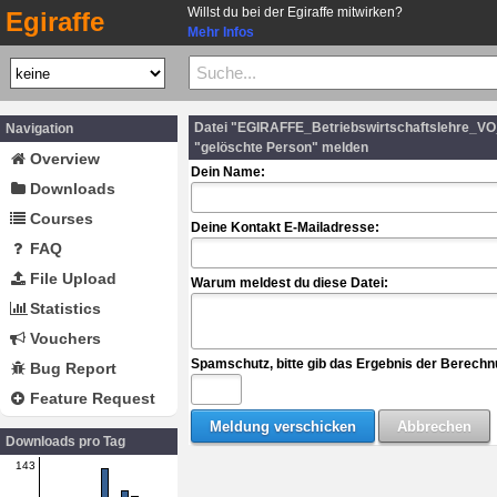
Willst du bei der Egiraffe mitwirken?
Egiraffe
Mehr Infos
Datei "EGIRAFFE_Betriebswirtschaftslehre_V
Navigation
"gelöschte Person" melden
Overview
Dein Name:
Downloads
Courses
Deine Kontakt E-Mailadresse:
FAQ
File Upload
Warum meldest du diese Datei:
Statistics
Vouchers
Spamschutz, bitte gib das Ergebnis der Berechn
Bug Report
Feature Request
Downloads pro Tag
143