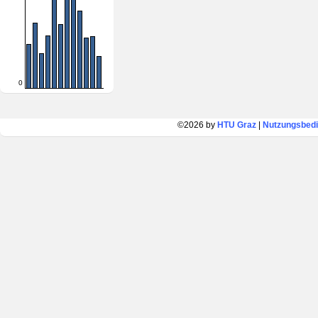
0
©2026 by
HTU Graz
|
Nutzungsbed