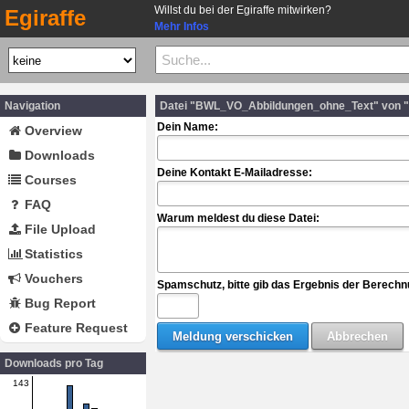
Willst du bei der Egiraffe mitwirken?
Egiraffe
Mehr Infos
Navigation
Datei "BWL_VO_Abbildungen_ohne_Text" von "
Dein Name:
Overview
Downloads
Deine Kontakt E-Mailadresse:
Courses
FAQ
Warum meldest du diese Datei:
File Upload
Statistics
Vouchers
Spamschutz, bitte gib das Ergebnis der Berechn
Bug Report
Feature Request
Downloads pro Tag
143