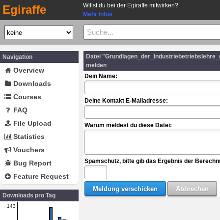
Willst du bei der Egiraffe mitwirken?
Egiraffe
Mehr Infos
Datei "Grundlagen_der_Industriebetriebslehre
Navigation
melden
Overview
Dein Name:
Downloads
Courses
Deine Kontakt E-Mailadresse:
FAQ
File Upload
Warum meldest du diese Datei:
Statistics
Vouchers
Spamschutz, bitte gib das Ergebnis der Berechn
Bug Report
Feature Request
Downloads pro Tag
143