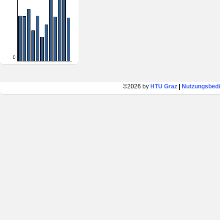
0
©2026 by
HTU Graz
|
Nutzungsbed