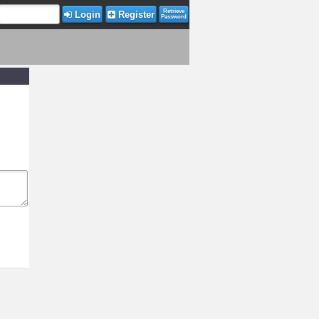
Retrieve
Login
Register
Password