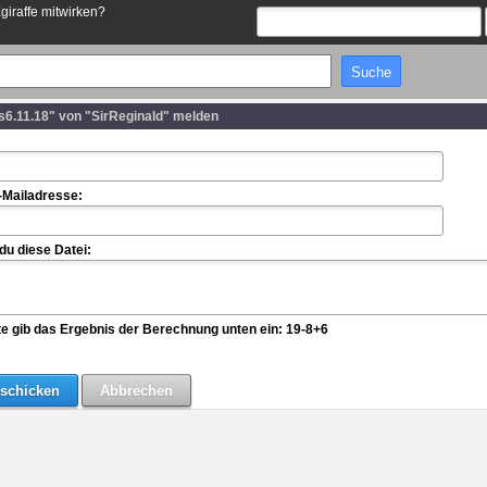
Egiraffe mitwirken?
s6.11.18" von "SirReginald" melden
-Mailadresse:
u diese Datei:
te gib das Ergebnis der Berechnung unten ein: 19-8+6