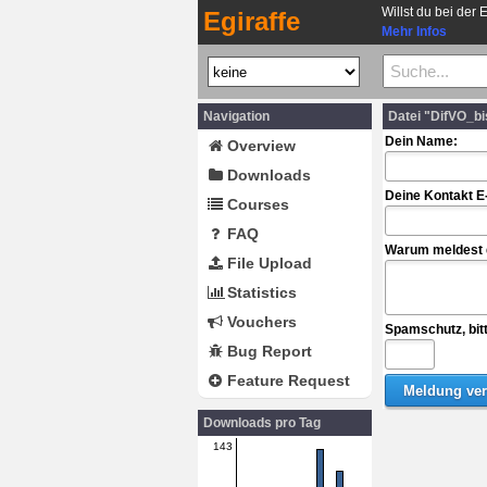
Willst du bei der 
Egiraffe
Mehr Infos
Navigation
Datei "DifVO_bi
Dein Name:
Overview
Downloads
Deine Kontakt E
Courses
FAQ
Warum meldest d
File Upload
Statistics
Vouchers
Spamschutz, bit
Bug Report
Feature Request
Downloads pro Tag
143