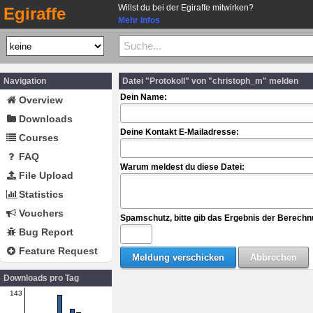
Willst du bei der Egiraffe mitwirken?
Egiraffe
Mehr Infos
Navigation
Datei "Protokoll" von "christoph_m" melden
Dein Name:
Overview
Downloads
Deine Kontakt E-Mailadresse:
Courses
FAQ
Warum meldest du diese Datei:
File Upload
Statistics
Vouchers
Spamschutz, bitte gib das Ergebnis der Berechn
Bug Report
Feature Request
Downloads pro Tag
143