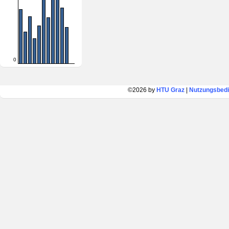
0
©2026 by
HTU Graz
|
Nutzungsbed