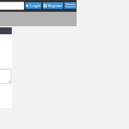
Retrieve
Login
Register
Password