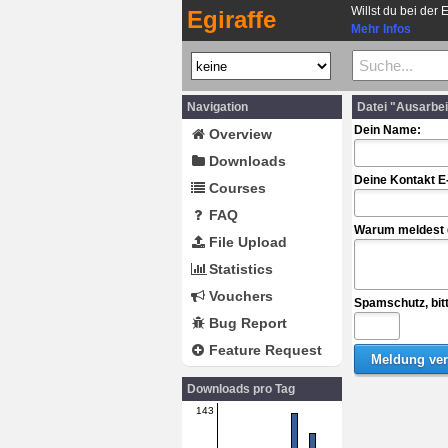
Willst du bei der 
Egiraffe
Mehr Infos
Navigation
Datei "Ausarbe
Dein Name:
Overview
Downloads
Deine Kontakt E
Courses
FAQ
Warum meldest d
File Upload
Statistics
Vouchers
Spamschutz, bit
Bug Report
Feature Request
Downloads pro Tag
143