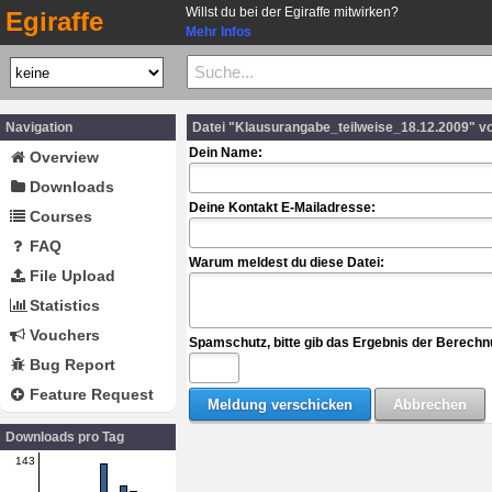
Willst du bei der Egiraffe mitwirken?
Egiraffe
Mehr Infos
Navigation
Datei "Klausurangabe_teilweise_18.12.2009" v
Dein Name:
Overview
Downloads
Deine Kontakt E-Mailadresse:
Courses
FAQ
Warum meldest du diese Datei:
File Upload
Statistics
Vouchers
Spamschutz, bitte gib das Ergebnis der Berechn
Bug Report
Feature Request
Downloads pro Tag
143