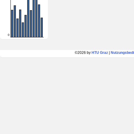
0
©2026 by
HTU Graz
|
Nutzungsbed