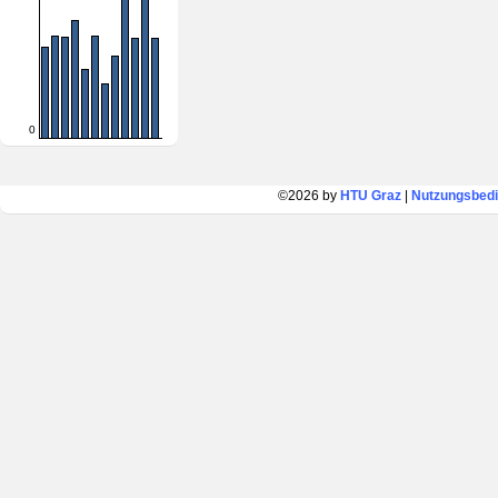
0
©2026 by
HTU Graz
|
Nutzungsbed