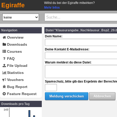
Willst du bei der Egiraffe mitwirken?
Egiraffe
Mehr Infos
Navigation
Datei "Klausurangabe_Nachklausur_Bsp2_29.0
Dein Name:
Overview
Downloads
Deine Kontakt E-Mailadresse:
Courses
FAQ
Warum meldest du diese Datei:
File Upload
Statistics
Vouchers
Spamschutz, bitte gib das Ergebnis der Berechn
Bug Report
Feature Request
Downloads pro Tag
143