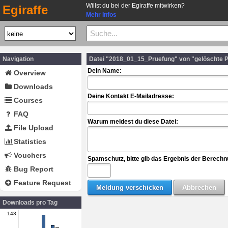
Willst du bei der Egiraffe mitwirken?
Egiraffe
Mehr Infos
Navigation
Datei "2018_01_15_Pruefung" von "gelöschte 
Dein Name:
Overview
Downloads
Deine Kontakt E-Mailadresse:
Courses
FAQ
Warum meldest du diese Datei:
File Upload
Statistics
Vouchers
Spamschutz, bitte gib das Ergebnis der Berechn
Bug Report
Feature Request
Downloads pro Tag
143