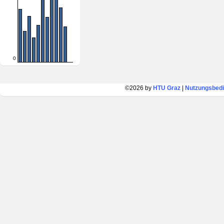
0
©2026 by
HTU Graz
|
Nutzungsbed