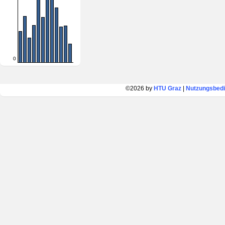
0
©2026 by
HTU Graz
|
Nutzungsbed