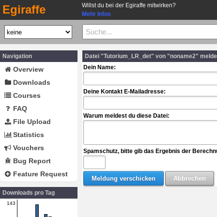
Willst du bei der Egiraffe mitwirken?
Egiraffe
Mehr Infos
Navigation
Datei "Tutorium_LR_det" von "noname2" meld
Dein Name:
Overview
Downloads
Deine Kontakt E-Mailadresse:
Courses
FAQ
Warum meldest du diese Datei:
File Upload
Statistics
Vouchers
Spamschutz, bitte gib das Ergebnis der Berechn
Bug Report
Feature Request
Downloads pro Tag
143