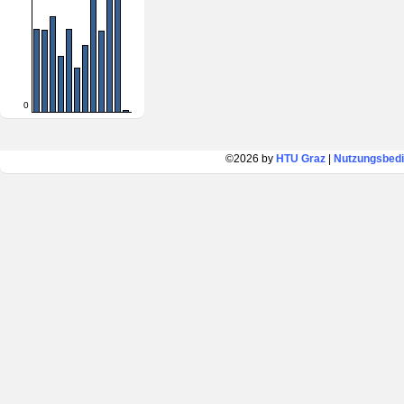
0
©2026 by
HTU Graz
|
Nutzungsbed