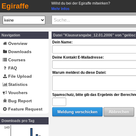
Willst du bei der Egiraffe mitwirken?
Egiraffe
Mehr Infos
Navigation
Datei "Klausurangabe_12.01.2006" von "gelös
Dein Name:
Overview
Downloads
Deine Kontakt E-Mailadresse:
Courses
FAQ
Warum meldest du diese Datei:
File Upload
Statistics
Vouchers
Spamschutz, bitte gib das Ergebnis der Berechn
Bug Report
Feature Request
Downloads pro Tag
143