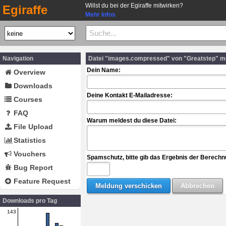
Willst du bei der Egiraffe mitwirken?
Egiraffe
Mehr Infos
Navigation
Datei "images.compressed" von "Greatstep" m
Dein Name:
Overview
Downloads
Deine Kontakt E-Mailadresse:
Courses
FAQ
Warum meldest du diese Datei:
File Upload
Statistics
Vouchers
Spamschutz, bitte gib das Ergebnis der Berechn
Bug Report
Feature Request
Downloads pro Tag
143