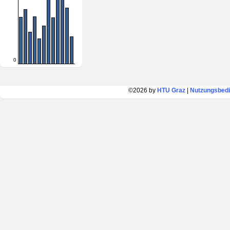
0
©2026 by
HTU Graz
|
Nutzungsbed