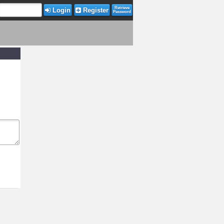
Retrieve
Login
Register
Password