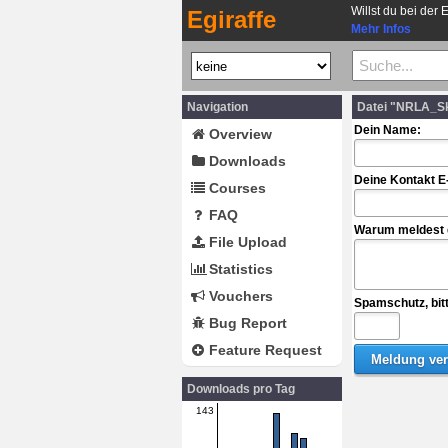
Willst du bei der 
Egiraffe
Mehr Infos
Navigation
Datei "NRLA_S
Dein Name:
Overview
Downloads
Deine Kontakt E
Courses
FAQ
Warum meldest d
File Upload
Statistics
Vouchers
Spamschutz, bit
Bug Report
Feature Request
Downloads pro Tag
143