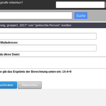
Egiraffe mitwirken?
fung_gruppe1_2017" von "gelöschte Person" melden
-Mailadresse:
u diese Datei:
te gib das Ergebnis der Berechnung unten ein: 14-4+9