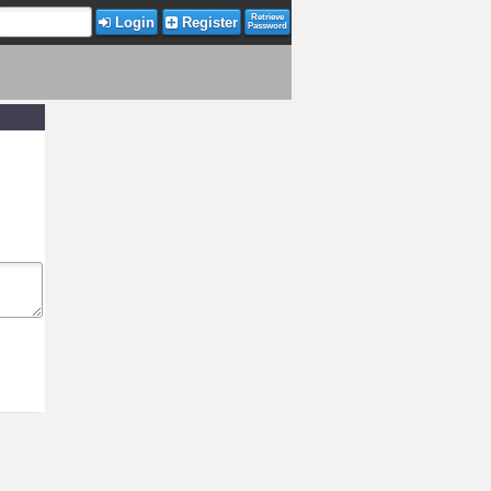
Retrieve
Login
Register
Password