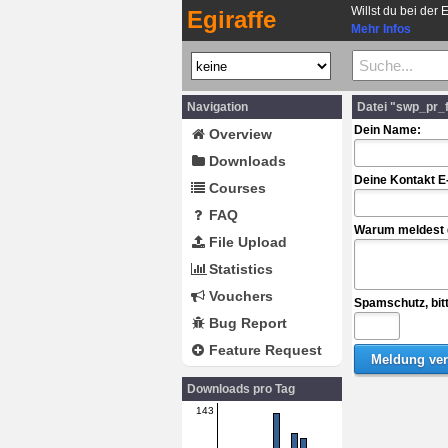
Willst du bei der 
Egiraffe
Mehr Infos
Navigation
Datei "swp_pr_
Dein Name:
Overview
Downloads
Deine Kontakt E
Courses
FAQ
Warum meldest d
File Upload
Statistics
Vouchers
Spamschutz, bit
Bug Report
Feature Request
Downloads pro Tag
143