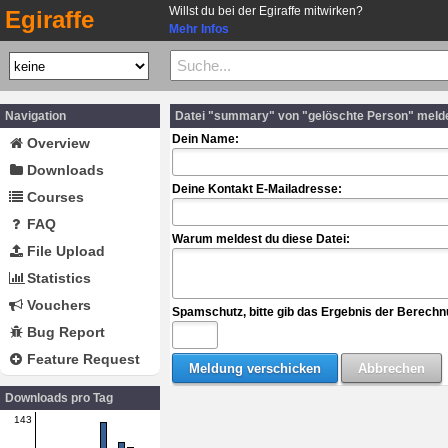
Willst du bei der Egiraffe mitwirken?
Egiraffe
Mehr Infos
Navigation
Datei "summary" von "gelöschte Person" meld
Dein Name:
Overview
Downloads
Deine Kontakt E-Mailadresse:
Courses
FAQ
Warum meldest du diese Datei:
File Upload
Statistics
Vouchers
Spamschutz, bitte gib das Ergebnis der Berechn
Bug Report
Feature Request
Downloads pro Tag
143