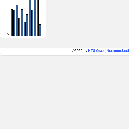
0
©2026 by
HTU Graz
|
Nutzungsbed