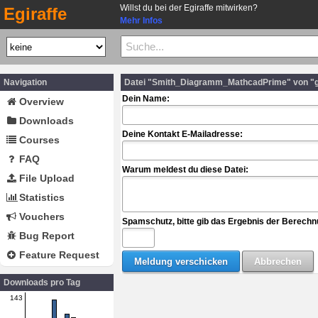
Willst du bei der Egiraffe mitwirken?
Egiraffe
Mehr Infos
Navigation
Datei "Smith_Diagramm_MathcadPrime" von "g
Dein Name:
Overview
Downloads
Deine Kontakt E-Mailadresse:
Courses
FAQ
Warum meldest du diese Datei:
File Upload
Statistics
Vouchers
Spamschutz, bitte gib das Ergebnis der Berechn
Bug Report
Feature Request
Downloads pro Tag
143