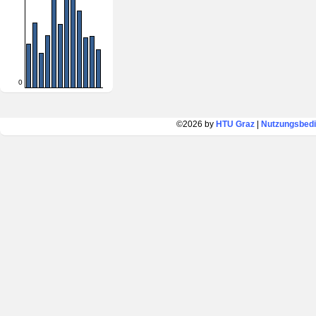
0
©2026 by
HTU Graz
|
Nutzungsbed