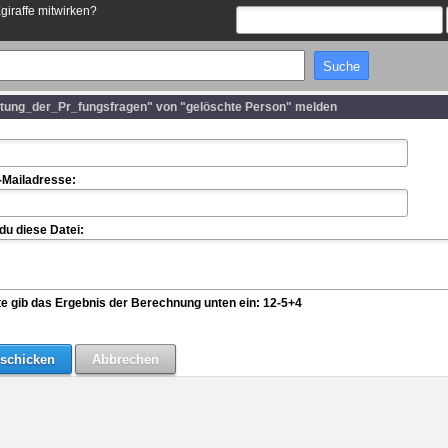
Egiraffe mitwirken?
itung_der_Pr_fungsfragen" von "gelöschte Person" melden
-Mailadresse:
u diese Datei:
te gib das Ergebnis der Berechnung unten ein: 12-5+4