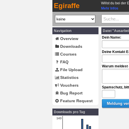
Willst du bei der 
Egiraffe
Mehr Infos
Navigation
Datei "Ausarbe
Dein Name:
Overview
Downloads
Deine Kontakt E
Courses
FAQ
Warum meldest d
File Upload
Statistics
Vouchers
Spamschutz, bit
Bug Report
Feature Request
Downloads pro Tag
143