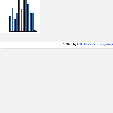
0
©2026 by
HTU Graz
|
Nutzungsbed