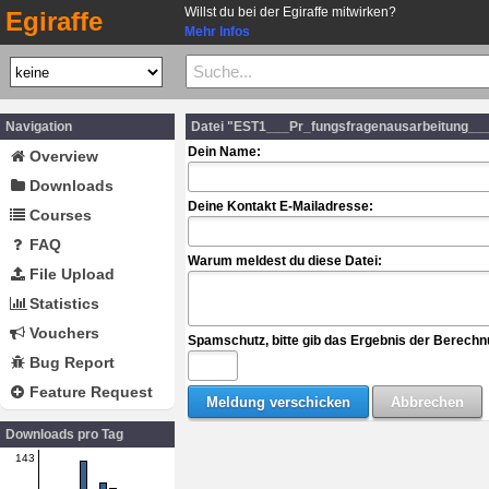
Willst du bei der Egiraffe mitwirken?
Egiraffe
Mehr Infos
Navigation
Datei "EST1___Pr_fungsfragenausarbeitung___
Dein Name:
Overview
Downloads
Deine Kontakt E-Mailadresse:
Courses
FAQ
Warum meldest du diese Datei:
File Upload
Statistics
Vouchers
Spamschutz, bitte gib das Ergebnis der Berechn
Bug Report
Feature Request
Downloads pro Tag
143