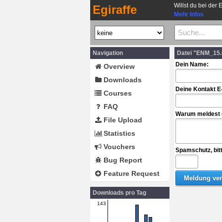
Willst du bei der 
Egiraffe
Mehr Infos
Navigation
Datei "ENM_15.
Dein Name:
Overview
Downloads
Deine Kontakt E
Courses
FAQ
Warum meldest d
File Upload
Statistics
Vouchers
Spamschutz, bit
Bug Report
Feature Request
Downloads pro Tag
143