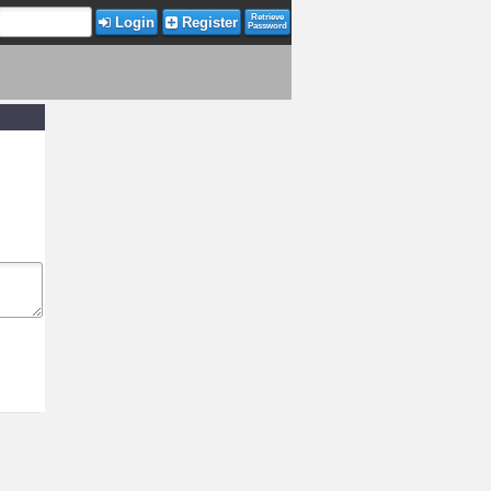
Retrieve
Login
Register
Password