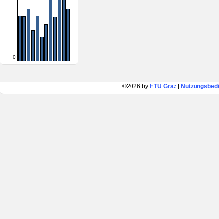
0
©2026 by
HTU Graz
|
Nutzungsbed