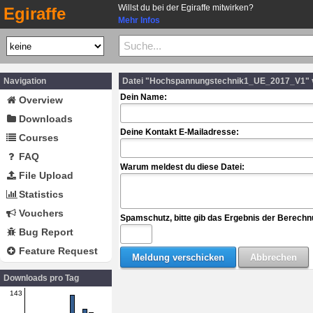
Willst du bei der Egiraffe mitwirken?
Egiraffe
Mehr Infos
Navigation
Datei "Hochspannungstechnik1_UE_2017_V1" v
Dein Name:
Overview
Downloads
Deine Kontakt E-Mailadresse:
Courses
FAQ
Warum meldest du diese Datei:
File Upload
Statistics
Vouchers
Spamschutz, bitte gib das Ergebnis der Berechn
Bug Report
Feature Request
Downloads pro Tag
143