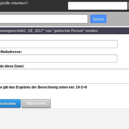
Egiraffe mitwirken?
nnungstechnik1_UE_2017" von "gelöschte Person" melden
-Mailadresse:
u diese Datei:
te gib das Ergebnis der Berechnung unten ein: 19-2+9