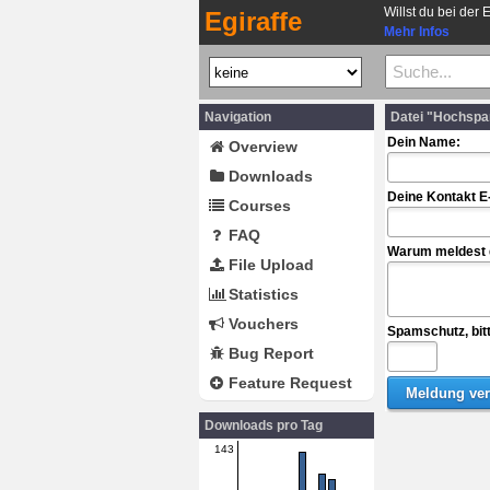
Willst du bei der 
Egiraffe
Mehr Infos
Navigation
Datei "Hochspa
Dein Name:
Overview
Downloads
Deine Kontakt E
Courses
FAQ
Warum meldest d
File Upload
Statistics
Vouchers
Spamschutz, bit
Bug Report
Feature Request
Downloads pro Tag
143