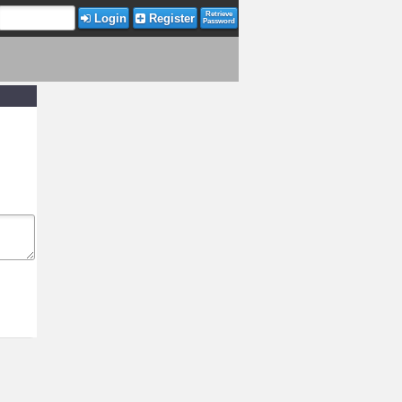
Retrieve
Login
Register
Password