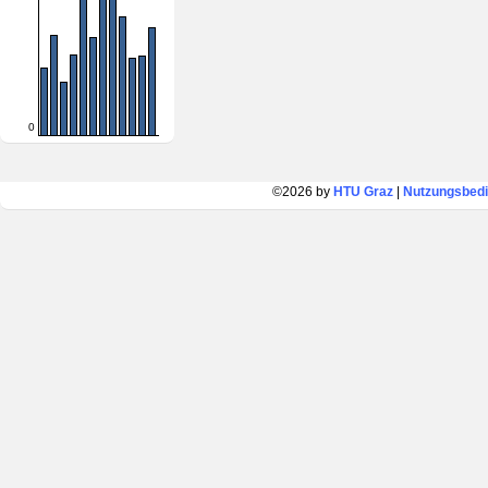
0
©2026 by
HTU Graz
|
Nutzungsbed