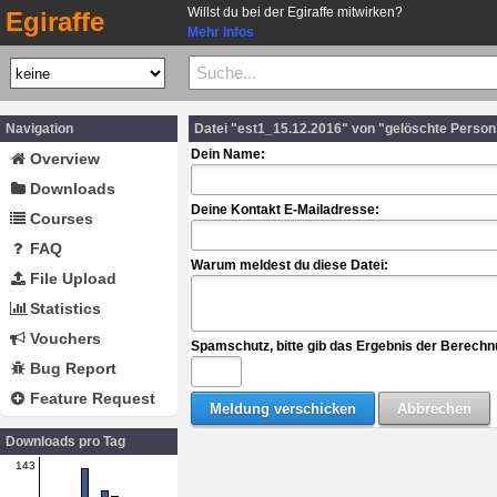
Willst du bei der Egiraffe mitwirken?
Egiraffe
Mehr Infos
Navigation
Datei "est1_15.12.2016" von "gelöschte Perso
Dein Name:
Overview
Downloads
Deine Kontakt E-Mailadresse:
Courses
FAQ
Warum meldest du diese Datei:
File Upload
Statistics
Vouchers
Spamschutz, bitte gib das Ergebnis der Berechn
Bug Report
Feature Request
Downloads pro Tag
143