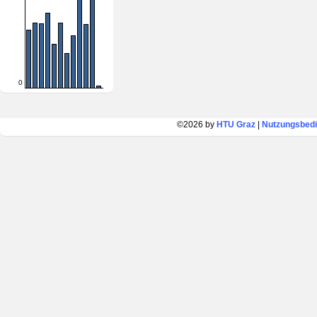
0
©2026 by
HTU Graz
|
Nutzungsbed