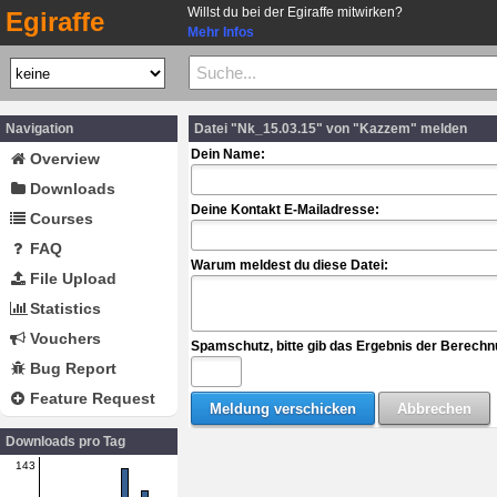
Willst du bei der Egiraffe mitwirken?
Egiraffe
Mehr Infos
Navigation
Datei "Nk_15.03.15" von "Kazzem" melden
Dein Name:
Overview
Downloads
Deine Kontakt E-Mailadresse:
Courses
FAQ
Warum meldest du diese Datei:
File Upload
Statistics
Vouchers
Spamschutz, bitte gib das Ergebnis der Berechn
Bug Report
Feature Request
Downloads pro Tag
143