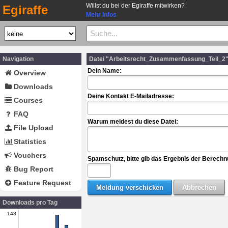
Willst du bei der Egiraffe mitwirken?
Egiraffe
Mehr Infos
Navigation
Datei "Arbeitsrecht_Zusammenfassung_Teil_2"
Dein Name:
Overview
Downloads
Deine Kontakt E-Mailadresse:
Courses
FAQ
Warum meldest du diese Datei:
File Upload
Statistics
Vouchers
Spamschutz, bitte gib das Ergebnis der Berechn
Bug Report
Feature Request
Downloads pro Tag
143