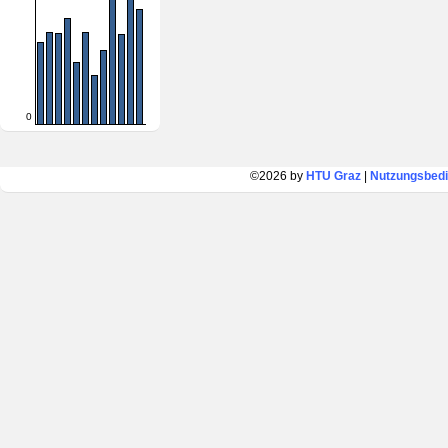
0
©2026 by
HTU Graz
|
Nutzungsbed