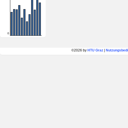
0
©2026 by
HTU Graz
|
Nutzungsbed