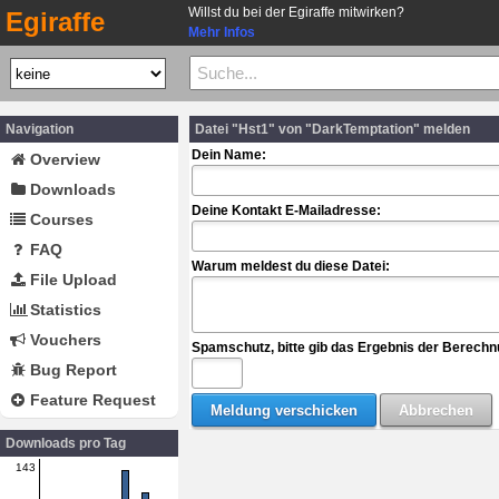
Willst du bei der Egiraffe mitwirken?
Egiraffe
Mehr Infos
Navigation
Datei "Hst1" von "DarkTemptation" melden
Dein Name:
Overview
Downloads
Deine Kontakt E-Mailadresse:
Courses
FAQ
Warum meldest du diese Datei:
File Upload
Statistics
Vouchers
Spamschutz, bitte gib das Ergebnis der Berechn
Bug Report
Feature Request
Downloads pro Tag
143