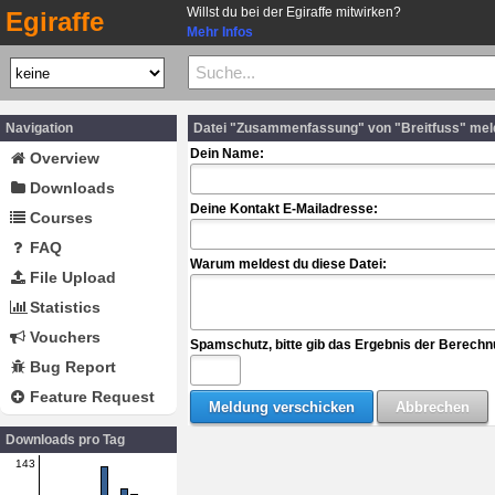
Willst du bei der Egiraffe mitwirken?
Egiraffe
Mehr Infos
Navigation
Datei "Zusammenfassung" von "Breitfuss" mel
Dein Name:
Overview
Downloads
Deine Kontakt E-Mailadresse:
Courses
FAQ
Warum meldest du diese Datei:
File Upload
Statistics
Vouchers
Spamschutz, bitte gib das Ergebnis der Berechn
Bug Report
Feature Request
Downloads pro Tag
143