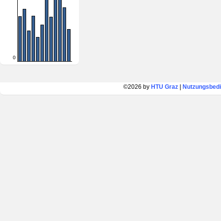
0
©2026 by
HTU Graz
|
Nutzungsbed