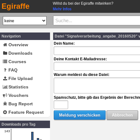
Willst du bei der Egiraffe mitwirken?
Egiraffe
Mehr Infos
Navigation
Datei "Signalverarbeitung_angabe_20160520" 
Dein Name:
Overview
Downloads
Deine Kontakt E-Mailadresse:
Courses
FAQ
Warum meldest du diese Datei:
File Upload
Statistics
Vouchers
Spamschutz, bitte gib das Ergebnis der Berechn
Bug Report
Feature Request
Downloads pro Tag
143