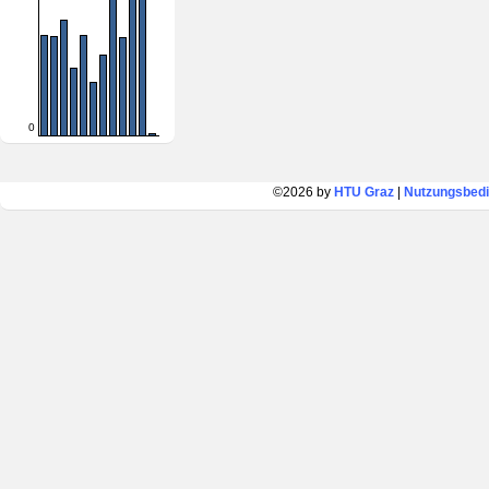
0
©2026 by
HTU Graz
|
Nutzungsbed