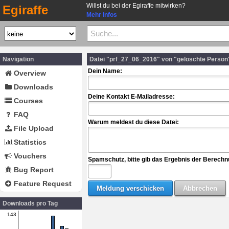
Willst du bei der Egiraffe mitwirken?
Egiraffe
Mehr Infos
Navigation
Datei "prf_27_06_2016" von "gelöschte Person
Dein Name:
Overview
Downloads
Deine Kontakt E-Mailadresse:
Courses
FAQ
Warum meldest du diese Datei:
File Upload
Statistics
Vouchers
Spamschutz, bitte gib das Ergebnis der Berechn
Bug Report
Feature Request
Downloads pro Tag
143