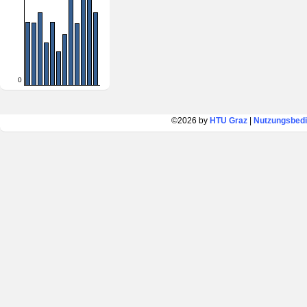
0
©2026 by
HTU Graz
|
Nutzungsbed