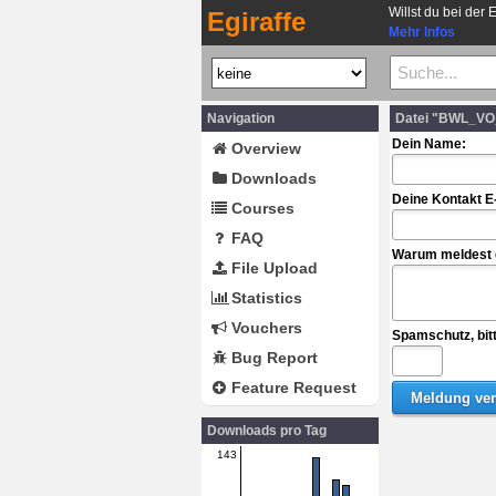
Willst du bei der 
Egiraffe
Mehr Infos
Navigation
Datei "BWL_VO_
Dein Name:
Overview
Downloads
Deine Kontakt E
Courses
FAQ
Warum meldest d
File Upload
Statistics
Vouchers
Spamschutz, bit
Bug Report
Feature Request
Downloads pro Tag
143