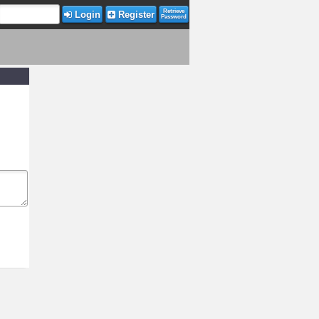
Retrieve
Login
Register
Password