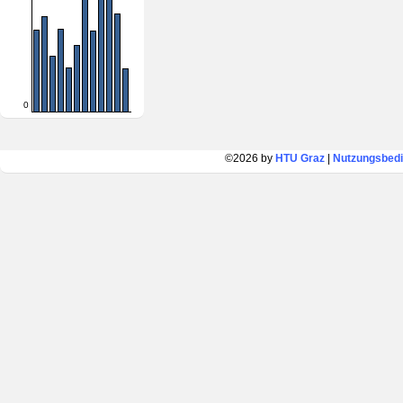
0
©2026 by
HTU Graz
|
Nutzungsbed