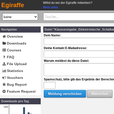
Willst du bei der Egiraffe mitwirken?
Egiraffe
Mehr Infos
Navigation
Datei "Klausurangabe_Eleketronische_Schaltu
Dein Name:
Overview
Downloads
Deine Kontakt E-Mailadresse:
Courses
FAQ
Warum meldest du diese Datei:
File Upload
Statistics
Vouchers
Spamschutz, bitte gib das Ergebnis der Berechn
Bug Report
Feature Request
Downloads pro Tag
143