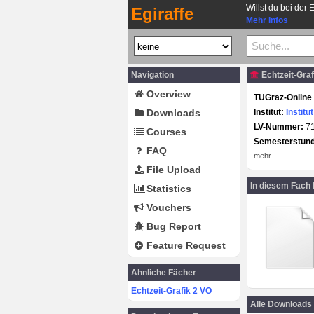
Willst du bei der 
Egiraffe
Mehr Infos
Navigation
Echtzeit-Graf
Overview
TUGraz-Online 
Downloads
Institut:
Institu
LV-Nummer:
7
Courses
Semesterstun
FAQ
mehr...
File Upload
In diesem Fach
Statistics
Vouchers
Bug Report
Feature Request
Ähnliche Fächer
Echtzeit-Grafik 2 VO
Alle Downloads