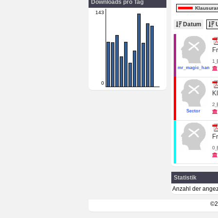
Downloads pro Tag
Klausura
143
Datum
U
F
1
mr_magic_hands
0
K
2
Sector
F
0
Statistik
Anzahl der angez
©2