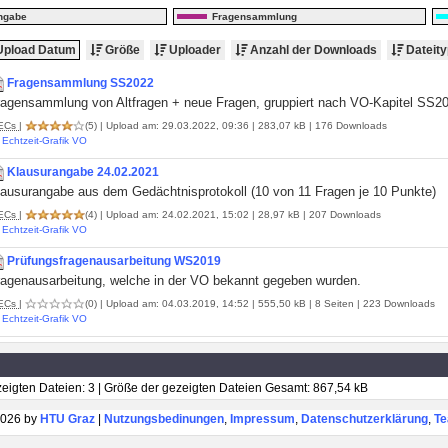
ngabe
Fragensammlung
pload Datum
Größe
Uploader
Anzahl der Downloads
Dateity
Fragensammlung SS2022
ragensammlung von Altfragen + neue Fragen, gruppiert nach VO-Kapitel SS2
ECs
|
(5)
| Upload am: 29.03.2022, 09:36 | 283,07 kB | 176 Downloads
Echtzeit-Grafik VO
Klausurangabe 24.02.2021
lausurangabe aus dem Gedächtnisprotokoll (10 von 11 Fragen je 10 Punkte)
ECs
|
(4)
| Upload am: 24.02.2021, 15:02 | 28,97 kB | 207 Downloads
Echtzeit-Grafik VO
Prüfungsfragenausarbeitung WS2019
ragenausarbeitung, welche in der VO bekannt gegeben wurden.
ECs
|
(0)
| Upload am: 04.03.2019, 14:52 | 555,50 kB | 8 Seiten | 223 Downloads
Echtzeit-Grafik VO
eigten Dateien: 3 | Größe der gezeigten Dateien Gesamt: 867,54 kB
026 by
HTU Graz
|
Nutzungsbedinungen
,
Impressum
,
Datenschutzerklärung
,
T