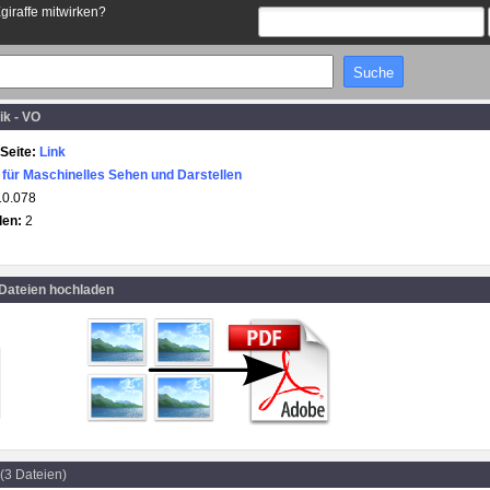
Egiraffe mitwirken?
ik - VO
Seite:
Link
t für Maschinelles Sehen und Darstellen
10.078
den:
2
 Dateien hochladen
(3 Dateien)