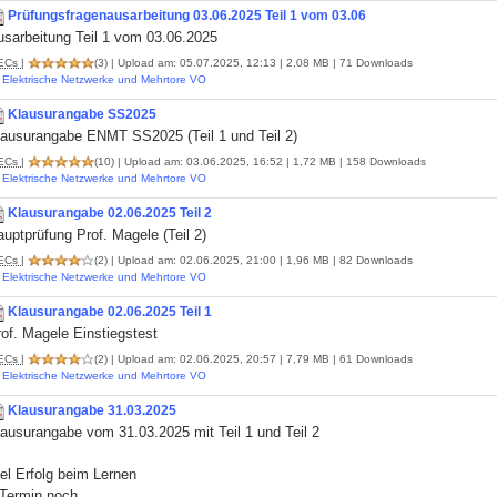
Prüfungsfragenausarbeitung 03.06.2025 Teil 1 vom 03.06
usarbeitung Teil 1 vom 03.06.2025
ECs
|
(3)
| Upload am: 05.07.2025, 12:13 | 2,08 MB | 71 Downloads
Elektrische Netzwerke und Mehrtore VO
Klausurangabe SS2025
lausurangabe ENMT SS2025 (Teil 1 und Teil 2)
ECs
|
(10)
| Upload am: 03.06.2025, 16:52 | 1,72 MB | 158 Downloads
Elektrische Netzwerke und Mehrtore VO
Klausurangabe 02.06.2025 Teil 2
uptprüfung Prof. Magele (Teil 2)
ECs
|
(2)
| Upload am: 02.06.2025, 21:00 | 1,96 MB | 82 Downloads
Elektrische Netzwerke und Mehrtore VO
Klausurangabe 02.06.2025 Teil 1
of. Magele Einstiegstest
ECs
|
(2)
| Upload am: 02.06.2025, 20:57 | 7,79 MB | 61 Downloads
Elektrische Netzwerke und Mehrtore VO
Klausurangabe 31.03.2025
ausurangabe vom 31.03.2025 mit Teil 1 und Teil 2
el Erfolg beim Lernen
 Termin noch