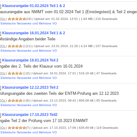
Klausurangabe 01.02.2024 Teil 1 & 2
lausurangabe aus NWMT vom 01.02.2024 Teil 1 (Einstiegstest) & Teil 2 eing
ECs
|
(16)
| Upload am: 01.02.2024, 13:51 | 1,94 MB | 216 Downloads
Elektrische Netzwerke und Mehrtore VO
Klausurangabe 16.01.2024 Teil 1 & 2
llständige Angaben beider Teile
ECs
|
(11)
| Upload am: 23.01.2024, 21:26 | 4,24 MB | 157 Downloads
Elektrische Netzwerke und Mehrtore VO
Klausurangabe 16.01.2024 Teil 2
ngabe des 2. Teils der Klausur vom 16.01.2024
ECs
|
(2)
| Upload am: 16.01.2024, 17:01 | 519,16 kB | 47 Downloads
Elektrische Netzwerke und Mehrtore VO
Klausurangabe 12.12.2023 Teil 2
rüfungsangabe des zweiten Teils der ENTM-Prüfung am 12.12.2023
ECs
|
(6)
| Upload am: 13.12.2023, 09:42 | 806,08 kB | 95 Downloads
Elektrische Netzwerke und Mehrtore VO
Klausurangabe 17.10.2023 Teil2
ngabe Teil 2 der Prüfung vom 17.10.2023 ENWMT
ECs
|
(7)
| Upload am: 17.10.2023, 17:06 | 626,69 kB | 119 Downloads
Elektrische Netzwerke und Mehrtore VO