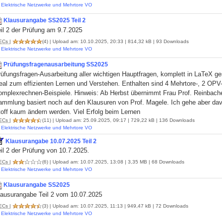
Elektrische Netzwerke und Mehrtore VO
Klausurangabe SS2025 Teil 2
il 2 der Prüfung am 9.7.2025
ECs
|
(4)
| Upload am: 10.10.2025, 20:33 | 814,32 kB | 93 Downloads
Elektrische Netzwerke und Mehrtore VO
Prüfungsfragenausarbeitung SS2025
rüfungsfragen-Ausarbeitung aller wichtigen Hauptfragen, komplett in LaTeX g
eal zum effizienten Lernen und Verstehen. Enthalten sind 4 Mehrtore-, 2 OPV
omplexrechnen-Beispiele. Hinweis: Ab Herbst übernimmt Frau Prof. Reinbache
ammlung basiert noch auf den Klausuren von Prof. Magele. Ich gehe aber d
toff kaum ändern werden. Viel Erfolg beim Lernen
ECs
|
(11)
| Upload am: 25.09.2025, 09:17 | 729,22 kB | 136 Downloads
Elektrische Netzwerke und Mehrtore VO
Klausurangabe 10.07.2025 Teil 2
il 2 der Prüfung von 10.7.2025.
ECs
|
(6)
| Upload am: 10.07.2025, 13:08 | 3,35 MB | 68 Downloads
Elektrische Netzwerke und Mehrtore VO
Klausurangabe SS2025
lausurangabe Teil 2 vom 10.07.2025
ECs
|
(3)
| Upload am: 10.07.2025, 11:13 | 949,47 kB | 72 Downloads
Elektrische Netzwerke und Mehrtore VO