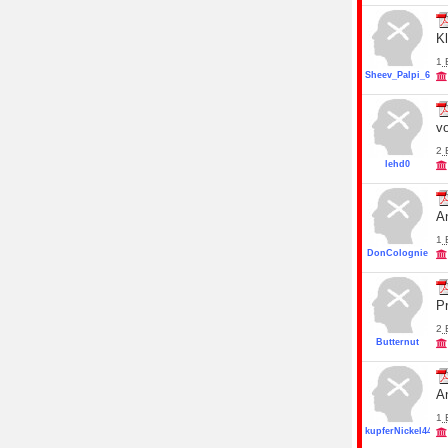
K
1
Sheev_Palpi_66
vo
2
lehd0
A
1
DonColognie
P
2
Butternut
A
1
kupferNickel44