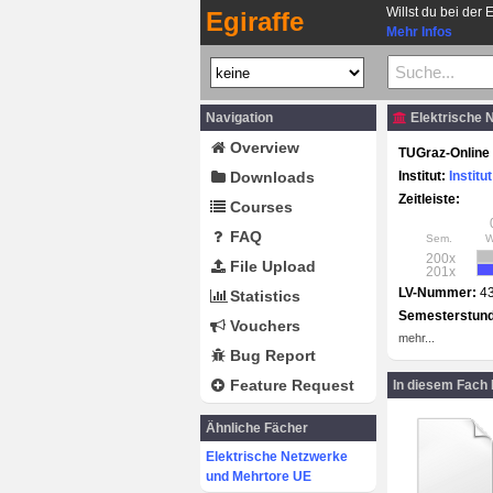
Willst du bei der 
Egiraffe
Mehr Infos
Navigation
Elektrische 
Overview
TUGraz-Online 
Downloads
Institut:
Institu
Zeitleiste:
Courses
FAQ
Sem.
200x
File Upload
201x
LV-Nummer:
4
Statistics
Semesterstun
Vouchers
mehr...
Bug Report
Feature Request
In diesem Fach
Ähnliche Fächer
Elektrische Netzwerke
und Mehrtore UE