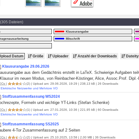
(305 Dateien)
s
Klausurangabe
fragenausarbeitung
Mitschrift
pload Datum
Größe
Uploader
Anzahl der Downloads
Dateity
Klausurangabe 29.06.2026
lausurangabe aus dem Gedächtnis erstellt in LaTeX. Schwierige Aufgaben teil
Klausur im neuen Modus, von Reinbacher-Köstinger, Alice, Assoc.Prof. Dipl.-I
ECs
|
(2)
| Upload am: 29.06.2026, 19:29 | 238,13 kB | 26 Downloads
Elektrische Netzwerke und Mehrtore VO
Stoffzusammenfassung WS2024
ochrezepte, Formeln und wichtige YT-Links (Stefan Schenke)
ECs
|
(1)
| Upload am: 27.01.2026, 10:36 | 221,95 kB | 60 Downloads
d
Elektrische Netzwerke und Mehrtore VO
Stoffzusammenfassung SS2025
aubere 4-Tor Zusammenfassung auf 2 Seiten
ECs
|
(2)
| Upload am: 25.10.2025, 13:58 | 2,00 MB | 36 Downloads