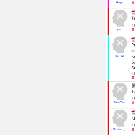
ikigai
Te
1
pezi
P
id
K
IMETA
S
S
6
Te
1
TechTest
K
2
Student_T