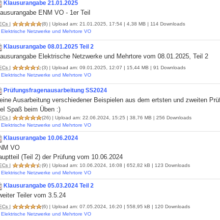
Klausurangabe 21.01.2025
lausurangabe ENM VO - 1er Teil
ECs
|
(8)
| Upload am: 21.01.2025, 17:54 | 4,38 MB | 114 Downloads
Elektrische Netzwerke und Mehrtore VO
Klausurangabe 08.01.2025 Teil 2
lausurangabe Elektrische Netzwerke und Mehrtore vom 08.01.2025, Teil 2
ECs
|
(3)
| Upload am: 09.01.2025, 12:07 | 15,44 MB | 91 Downloads
Elektrische Netzwerke und Mehrtore VO
Prüfungsfragenausarbeitung SS2024
ine Ausarbeitung verschiedener Beispielen aus dem ertsten und zweiten Prüfu
iel Spaß beim Üben :)
ECs
|
(26)
| Upload am: 22.06.2024, 15:25 | 38,76 MB | 256 Downloads
Elektrische Netzwerke und Mehrtore VO
Klausurangabe 10.06.2024
NM VO
uptteil (Teil 2) der Prüfung vom 10.06.2024
ECs
|
(9)
| Upload am: 10.06.2024, 16:08 | 652,82 kB | 123 Downloads
Elektrische Netzwerke und Mehrtore VO
Klausurangabe 05.03.2024 Teil 2
eiter Teiler vom 3.5.24
ECs
|
(6)
| Upload am: 07.05.2024, 16:20 | 558,95 kB | 120 Downloads
Elektrische Netzwerke und Mehrtore VO