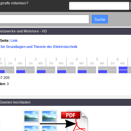
Egiraffe mitwirken?
Netzwerke und Mehrtore - VO
Seite:
Link
t für Grundlagen und Theorie der Elektrotechnik
0
1
2
3
4
5
6
WS
SS
WS
SS
WS
SS
WS
SS
WS
SS
WS
SS
WS
37.205
den:
3
 Dateien hochladen