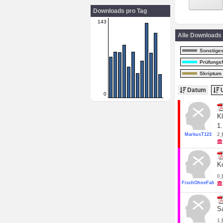
Downloads pro Tag
143
Alle Downloads
Sonstige
Prüfungs
Skriptum
Datum
U
0
K
1.
2
MarkusT123
K
0
FischOhneFahrra
S
1