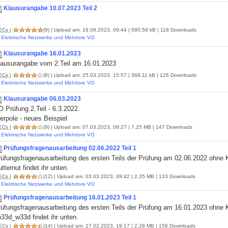
Klausurangabe 10.07.2023 Teil 2
ECs
|
(9)
| Upload am: 19.09.2023, 09:44 | 580,58 kB | 118 Downloads
Elektrische Netzwerke und Mehrtore VO
Klausurangabe 16.01.2023
lausurangabe vom 2.Teil am 16.01.2023
ECs
|
(8)
| Upload am: 25.03.2023, 15:57 | 368,11 kB | 126 Downloads
Elektrische Netzwerke und Mehrtore VO
Klausurangabe 06.03.2023
 Prüfung 2.Teil - 6.3.2022.
erpole - neues Beispiel
ECs
|
(9)
| Upload am: 07.03.2023, 09:27 | 7,25 MB | 147 Downloads
Elektrische Netzwerke und Mehrtore VO
Prüfungsfragenausarbeitung 02.06.2022 Teil 1
rüfungsfragenausarbeitung des ersten Teils der Prüfung am 02.06.2022 ohne
tternut findet ihr unten.
ECs
|
(12)
| Upload am: 03.03.2023, 09:42 | 2,35 MB | 133 Downloads
Elektrische Netzwerke und Mehrtore VO
Prüfungsfragenausarbeitung 16.01.2023 Teil 1
rüfungsfragenausarbeitung des ersten Teils der Prüfung am 16.01.2023 ohne
33d_w33d findet ihr unten.
ECs
|
(14)
| Upload am: 27.02.2023, 19:17 | 2,28 MB | 156 Downloads