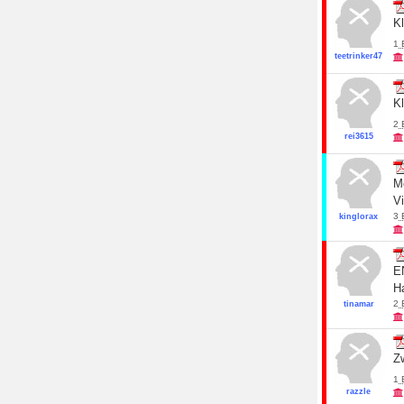
K
1
teetrinker47
K
2
rei3615
Me
V
3
kinglorax
E
Ha
2
tinamar
Zw
1
razzle