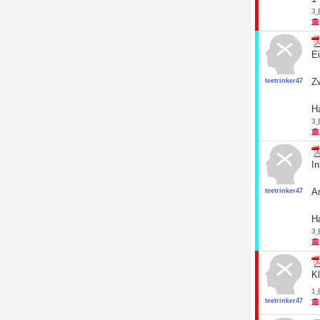
3
Ei
Z
teetrinker47
Ha
3
In
Am
teetrinker47
Ha
3
K
1
teetrinker47