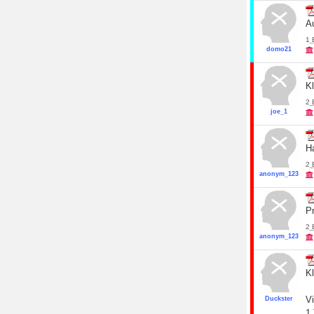
A
1
domo21
K
2
joe_1
Ha
2
anonym_123
Pr
2
anonym_123
Kl
Vi
Duckster
1