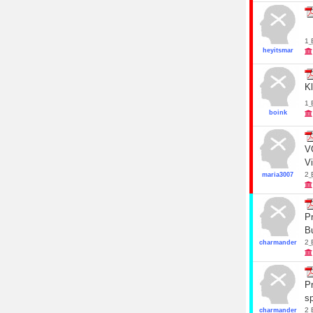
1
heyitsmar
K
1
boink
VO
Vi
2
maria3007
P
Bu
2
charmander
P
sp
2
charmander