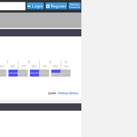
Retrieve
Login
Register
Password
7
8
9
0
SS
WS
SS
WS
SS
WS
SS
Quelle:
TUGraz-Online