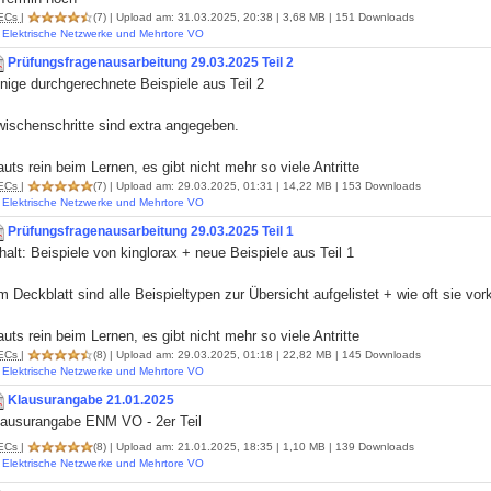
ECs
|
(7)
| Upload am: 31.03.2025, 20:38 | 3,68 MB | 151 Downloads
Elektrische Netzwerke und Mehrtore VO
Prüfungsfragenausarbeitung 29.03.2025 Teil 2
nige durchgerechnete Beispiele aus Teil 2
wischenschritte sind extra angegeben.
uts rein beim Lernen, es gibt nicht mehr so viele Antritte
ECs
|
(7)
| Upload am: 29.03.2025, 01:31 | 14,22 MB | 153 Downloads
Elektrische Netzwerke und Mehrtore VO
Prüfungsfragenausarbeitung 29.03.2025 Teil 1
halt: Beispiele von kinglorax + neue Beispiele aus Teil 1
 Deckblatt sind alle Beispieltypen zur Übersicht aufgelistet + wie oft sie vo
uts rein beim Lernen, es gibt nicht mehr so viele Antritte
ECs
|
(8)
| Upload am: 29.03.2025, 01:18 | 22,82 MB | 145 Downloads
Elektrische Netzwerke und Mehrtore VO
Klausurangabe 21.01.2025
lausurangabe ENM VO - 2er Teil
ECs
|
(8)
| Upload am: 21.01.2025, 18:35 | 1,10 MB | 139 Downloads
Elektrische Netzwerke und Mehrtore VO