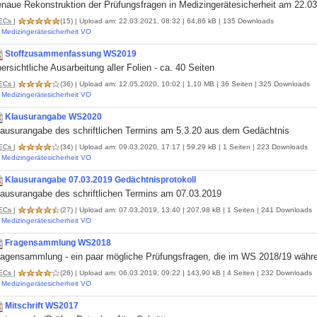
enaue Rekonstruktion der Prüfungsfragen in Medizingerätesicherheit am 22.0
ECs
|
(15)
| Upload am: 22.03.2021, 08:32 | 64,86 kB | 135 Downloads
Medizingerätesicherheit VO
Stoffzusammenfassung WS2019
ersichtliche Ausarbeitung aller Folien - ca. 40 Seiten
ECs
|
(36)
| Upload am: 12.05.2020, 10:02 | 1,10 MB | 36 Seiten | 325 Downloads
Medizingerätesicherheit VO
Klausurangabe WS2020
lausurangabe des schriftlichen Termins am 5.3.20 aus dem Gedächtnis
ECs
|
(34)
| Upload am: 09.03.2020, 17:17 | 59,29 kB | 1 Seiten | 223 Downloads
Medizingerätesicherheit VO
Klausurangabe 07.03.2019 Gedächtnisprotokoll
lausurangabe des schriftlichen Termins am 07.03.2019
ECs
|
(27)
| Upload am: 07.03.2019, 13:40 | 207,98 kB | 1 Seiten | 241 Downloads
Medizingerätesicherheit VO
Fragensammlung WS2018
ragensammlung - ein paar mögliche Prüfungsfragen, die im WS 2018/19 währ
ECs
|
(26)
| Upload am: 06.03.2019, 09:22 | 143,90 kB | 4 Seiten | 232 Downloads
Medizingerätesicherheit VO
Mitschrift WS2017