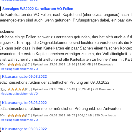
Sonstiges WS2022 Karteikarten VO-Folien
nki-Karteikarten der VO-Folien, nach Kapitel und (eher etwas ungenau) nach
hemengebieten sind auch, wenn gefunden, Prüfungsfragen dabei, ein paar dav
sclaimer:
Ich habe einige Folien schwer zu verstehen gefunden, das hat sich auch auf d
sgewirkt. Ein Tipp: die Originaldokumente sind leichter zu verstehen als die 
 Es kann sein dass in den Karteikarten ein paar Sachen einen falschen Kont
besonders die ersten Kapitel scheinen wichtiger zu sein, der Vollständigkeit hal
 ist wahrscheinlich nicht zielführend alle Karteikarten zu können/ nur mit Kar
ECs
|
(10)
| Upload am: 25.01.2023, 18:16 | 12,93 MB | 84 Downloads
Medizingerätesicherheit VO
Klausurangabe 09.03.2022
dächtnisrekonstruktion der schriftlichen Prüfung am 09.03.2022
ECs
|
(25)
| Upload am: 09.03.2022, 15:43 | 60,26 kB | 223 Downloads
Medizingerätesicherheit VO
Klausurangabe 08.03.2022
edächtnisrekonstruktion meiner mündlichen Prüfung inkl. der Antworten
ECs
|
(15)
| Upload am: 08.03.2022, 09:55 | 804,16 kB | 150 Downloads
Medizingerätesicherheit VO
Klausurangabe 08.03.2022