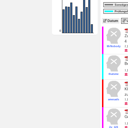
Sonstige
Prüfungs
Datum
U
0
Zu
4 
2
MrNobody
B
1
thatsme
K
zu
1
amesads
G
1
jly_123