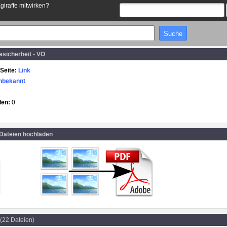
Egiraffe mitwirken?
sicherheit - VO
Seite:
Link
nbekannt
den:
0
 Dateien hochladen
(22 Dateien)