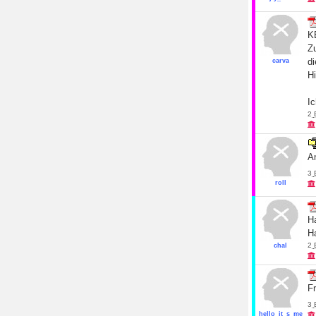
K
Z
di
carva
Hi
I
2
An
3
roll
Ha
Ha
2
chal
F
3
hello_it_s_me