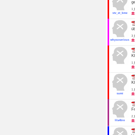
g
1
stv_et_bme
üb
3
whysoserious
K
1
K
1
sumi
F
2
lila4bio