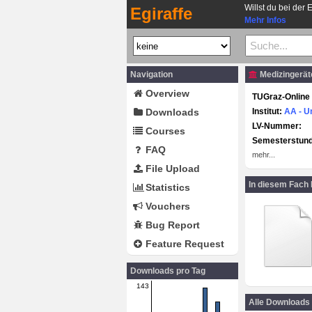
Willst du bei der 
Egiraffe
Mehr Infos
Navigation
Medizingeräte
Overview
TUGraz-Online 
Downloads
Institut:
AA - U
LV-Nummer:
Courses
Semesterstun
FAQ
mehr...
File Upload
In diesem Fach
Statistics
Vouchers
Bug Report
Feature Request
Downloads pro Tag
143
Alle Downloads