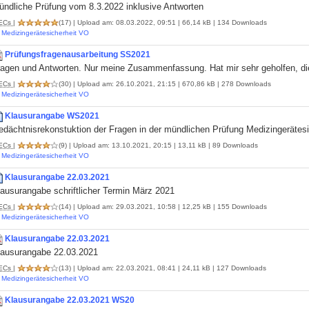
ündliche Prüfung vom 8.3.2022 inklusive Antworten
ECs
|
(17)
| Upload am: 08.03.2022, 09:51 | 66,14 kB | 134 Downloads
Medizingerätesicherheit VO
Prüfungsfragenausarbeitung SS2021
ragen und Antworten. Nur meine Zusammenfassung. Hat mir sehr geholfen, di
ECs
|
(30)
| Upload am: 26.10.2021, 21:15 | 670,86 kB | 278 Downloads
Medizingerätesicherheit VO
Klausurangabe WS2021
edächtnisrekonstuktion der Fragen in der mündlichen Prüfung Medizingerätesi
ECs
|
(9)
| Upload am: 13.10.2021, 20:15 | 13,11 kB | 89 Downloads
Medizingerätesicherheit VO
Klausurangabe 22.03.2021
lausurangabe schriftlicher Termin März 2021
ECs
|
(14)
| Upload am: 29.03.2021, 10:58 | 12,25 kB | 155 Downloads
Medizingerätesicherheit VO
Klausurangabe 22.03.2021
lausurangabe 22.03.2021
ECs
|
(13)
| Upload am: 22.03.2021, 08:41 | 24,11 kB | 127 Downloads
Medizingerätesicherheit VO
Klausurangabe 22.03.2021 WS20