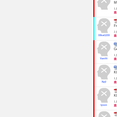
M
1
F
2
33bat1233
G
1
Vanilli
K
1
Xpjl
K
1
tyson