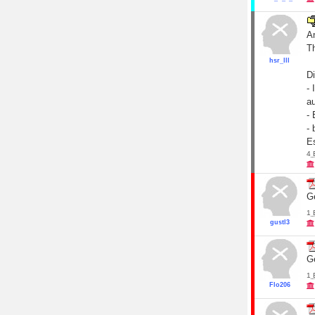
A
T
hsr_lll
Di
- 
au
-
- 
Es
4
Ge
1
gustl3
G
1
Flo206