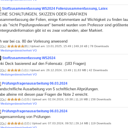
Stoffzusammenfassung WS2024 Folienzusammenfassung, Latex
EINE SCHALTUNGEN, SKIZZEN ODER GRAFIKEN
usammenfassung der Folien, einige Kommentare auf Wichtigkeit zu finden laut
e als "nicht Prpüfungsrelevant" bemerkt wurden vom Professor sind größtent
ntergrundinformation gibt ist es zwar vorhanden, aber Markiert.
ch war bei ca. 80 der Vorlesung anwesend
ECs
|
(8)
| Upload am: 13.01.2025, 15:49 | 249,16 kB | 78 Downloads
Medizingerätesicherheit VO
Stoffzusammenfassung WS2024
ki Deck basierend auf den Foliensatz. (183 Fragen)
ECs
|
(1)
| Upload am: 26.12.2024, 13:49 | 11,63 MB | 42 Downloads
Medizingerätesicherheit VO
Prüfungsfragenausarbeitung 06.03.2024
ndschrifliche Ausarbeitung von 5 schriftlichen Altprüfungen.
be alleine mit diesen paar Fragen die Note 2 erreicht.
ECs
|
(13)
| Upload am: 02.04.2024, 10:38 | 11,16 MB | 158 Downloads
Medizingerätesicherheit VO
Prüfungsfragenausarbeitung 06.03.2024
ragensammlung von Prüfungen
ECs
|
(12)
| Upload am: 07.03.2024, 09:52 | 29,14 MB | 119 Downloads
Medizingerätesicherheit VO