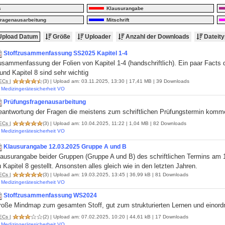
s
Klausurangabe
fragenausarbeitung
Mitschrift
pload Datum
Größe
Uploader
Anzahl der Downloads
Dateity
Stoffzusammenfassung SS2025 Kapitel 1-4
sammenfassung der Folien von Kapitel 1-4 (handschriftlich). Ein paar Facts de
und Kapitel 8 sind sehr wichtig
ECs
|
(3)
| Upload am: 03.11.2025, 13:30 | 17,41 MB | 39 Downloads
Medizingerätesicherheit VO
Prüfungsfragenausarbeitung
eantwortung der Fragen die meistens zum schriftlichen Prüfungstermin komm
ECs
|
(3)
| Upload am: 10.04.2025, 11:22 | 1,04 MB | 82 Downloads
Medizingerätesicherheit VO
Klausurangabe 12.03.2025 Gruppe A und B
lausurangabe beider Gruppen (Gruppe A und B) des schriftlichen Termins am
 Kapitel 8 gestellt. Ansonsten alles gleich wie in den letzten Jahren.
ECs
|
(3)
| Upload am: 19.03.2025, 13:45 | 36,99 kB | 81 Downloads
Medizingerätesicherheit VO
Stoffzusammenfassung WS2024
roße Mindmap zum gesamten Stoff, gut zum strukturierten Lernen und einor
ECs
|
(2)
| Upload am: 07.02.2025, 10:20 | 44,61 kB | 17 Downloads
Medizingerätesicherheit VO