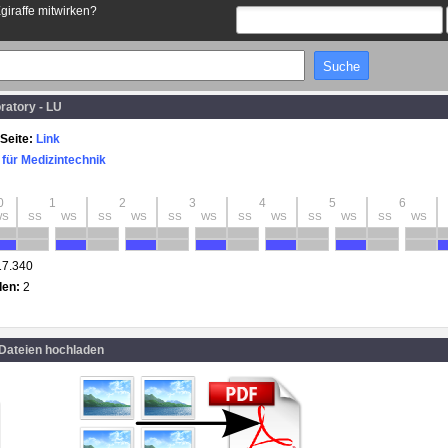
Egiraffe mitwirken?
ratory - LU
Seite:
Link
t für Medizintechnik
0
1
2
3
4
5
6
WS
SS
WS
SS
WS
SS
WS
SS
WS
SS
WS
SS
WS
17.340
den:
2
 Dateien hochladen