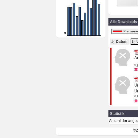
Alle Downloads
Klausura
0
Datum
U
A
0
U
Un
0
Statistik
Anzahl der angez
©2