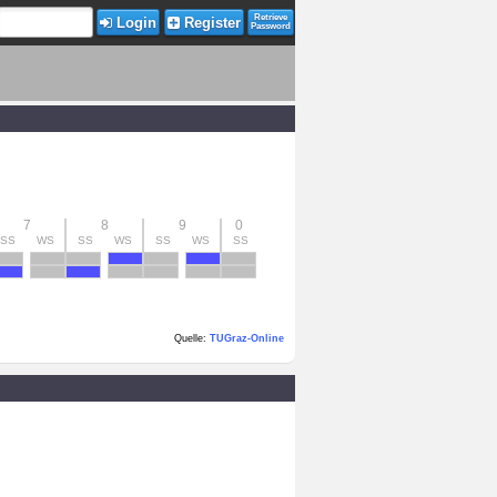
Retrieve
Login
Register
Password
7
8
9
0
SS
WS
SS
WS
SS
WS
SS
Quelle:
TUGraz-Online