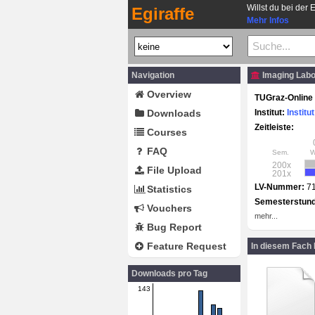
Willst du bei der 
Egiraffe
Mehr Infos
Navigation
Imaging Labo
Overview
TUGraz-Online 
Downloads
Institut:
Institu
Zeitleiste:
Courses
FAQ
Sem.
200x
File Upload
201x
LV-Nummer:
7
Statistics
Semesterstun
Vouchers
mehr...
Bug Report
Feature Request
In diesem Fach
Downloads pro Tag
143