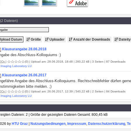
(2 Dateien)
ngabe
pload Datum
Größe
Uploader
Anzahl der Downloads
Dateity
Klausurangabe 28.06.2018
ngabe des Abschluss-Kolloquiums :)
ECs
|
(0)
| Upload am: 28.06.2018, 18:48 | 260,22 kB | 3 Seiten | 87 Downloads
Imaging Laboratory LU
Klausurangabe 26.06.2017
ngefähre Angabe des Abschluss-Kolloquiums. Rechtschreibfehler dürfen gerne 
stimmigkeiten bitte melden. ;)
ECs
|
(0)
| Upload am: 26.06.2017, 12:39 | 540,22 kB | 2 Seiten | 84 Downloads
Imaging Laboratory LU
eigten Dateien: 2 | Größe der gezeigten Dateien Gesamt: 800,45 kB
026 by
HTU Graz
|
Nutzungsbedinungen
,
Impressum
,
Datenschutzerklärung
,
T