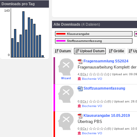
Downloads pro Tag
143
Alle Downloads
(4 Dateien)
Klausurangabe
Stoffzusammenfassung
Datum
Upload Datum
Größe
Up
0
Fragensammlung SS2024
Fragenausarbeitung Komplett de
4
ECs
|
()
| Upload am: 09.09
Wizard
Biochemie VO
Stoffzusammenfassung
0
ECs
|
(0)
| Upload am: 28.
Biochemie VO
Klausurangabe 10.05.2019
Übertrag PBS
0
ECs
|
(0)
| Upload am: 10.0
Biochemie VO