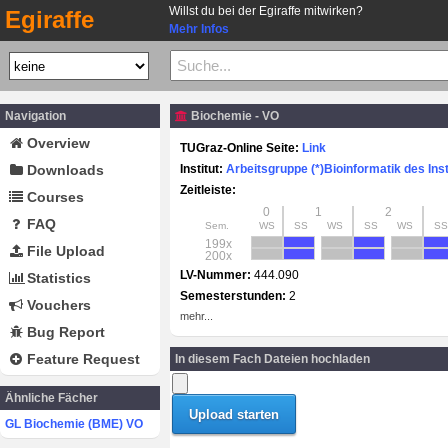
Willst du bei der Egiraffe mitwirken?
Egiraffe
Mehr Infos
Navigation
Biochemie - VO
Overview
TUGraz-Online Seite:
Link
Downloads
Institut:
Arbeitsgruppe (*)Bioinformatik des Ins
Zeitleiste:
Courses
0
1
2
FAQ
Sem.
WS
SS
WS
SS
WS
SS
199x
File Upload
200x
LV-Nummer:
444.090
Statistics
Semesterstunden:
2
Vouchers
mehr...
Bug Report
Feature Request
In diesem Fach Dateien hochladen
Ähnliche Fächer
GL Biochemie (BME) VO