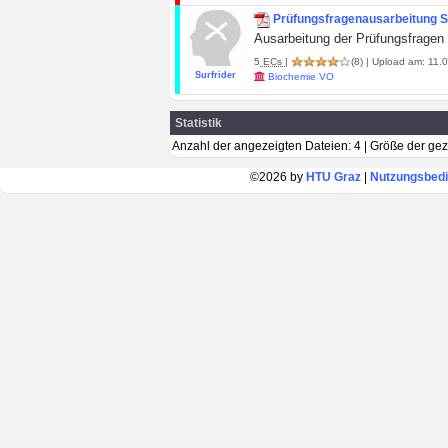
Prüfungsfragenausarbeitung 
Ausarbeitung der Prüfungsfrage
5
ECs
|
(8)
| Upload am: 11.0
Surfrider
Biochemie VO
Statistik
Anzahl der angezeigten Dateien: 4 | Größe der ge
©2026 by
HTU Graz
|
Nutzungsbed