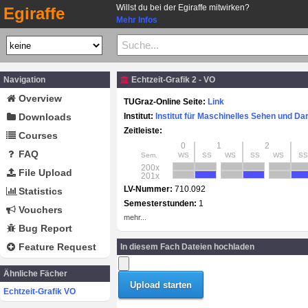
Willst du bei der Egiraffe mitwirken?
Egiraffe
Mehr Infos
Navigation
Echtzeit-Grafik 2 - VO
Overview
TUGraz-Online Seite:
Link
Downloads
Institut:
Institut für Maschinelles Sehen und Dar
Zeitleiste:
Courses
0
1
2
FAQ
Sem.
WS
SS
WS
SS
WS
SS
200x
File Upload
201x
LV-Nummer:
710.092
Statistics
Semesterstunden:
1
Vouchers
mehr...
Bug Report
Feature Request
In diesem Fach Dateien hochladen
Ähnliche Fächer
Echtzeit-Grafik VO