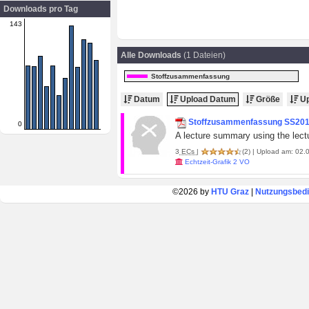
Downloads pro Tag
143
Alle Downloads
(1 Dateien)
Stoffzusammenfassung
Datum
Upload Datum
Größe
Up
Stoffzusammenfassung SS20
0
A lecture summary using the lect
3
ECs
|
(2)
| Upload am: 02.0
Echtzeit-Grafik 2 VO
©2026 by
HTU Graz
|
Nutzungsbed